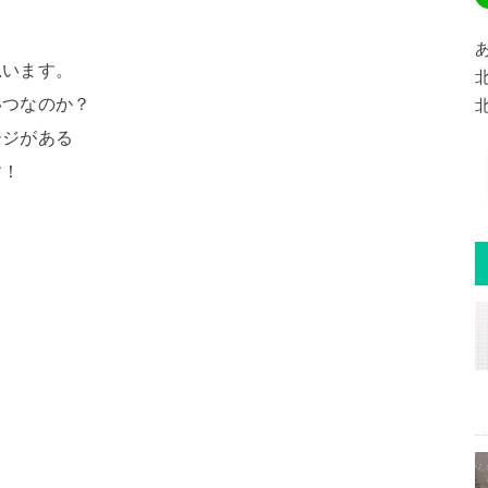
！
思います。
いつなのか？
ージがある
す！