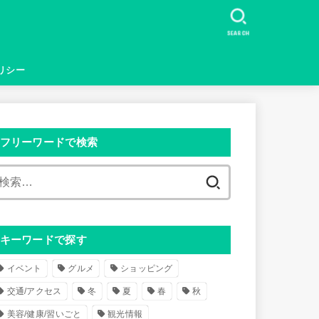
SEARCH
リシー
フリーワードで検索
検
索
:
キーワードで探す
イベント
グルメ
ショッピング
交通/アクセス
冬
夏
春
秋
美容/健康/習いごと
観光情報