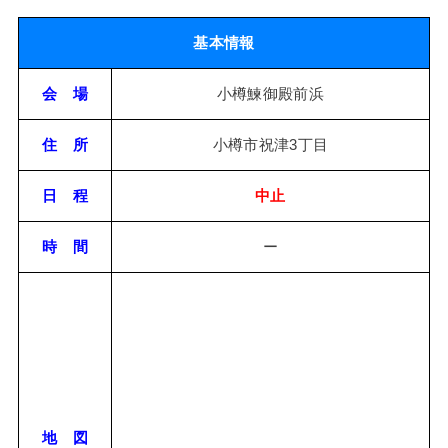
基本情報
会 場
小樽鰊御殿前浜
住 所
小樽市祝津3丁目
日 程
中止
時 間
ー
地 図