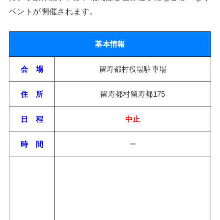
ベントが開催されます。
基本情報
会 場
留寿都村役場駐車場
住 所
留寿都村留寿都175
日 程
中止
時 間
ー