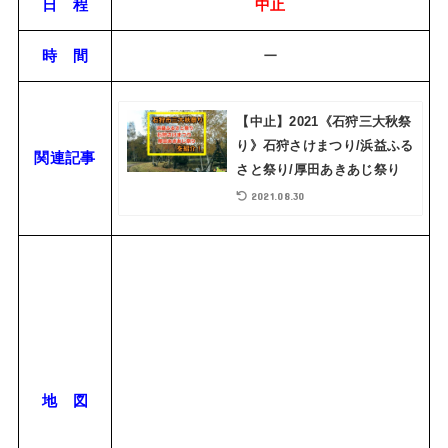
日 程
中止
時 間
ー
【中止】2021《石狩三大秋祭
り》石狩さけまつり/浜益ふる
関連記事
さと祭り/厚田あきあじ祭り
2021.08.30
地 図