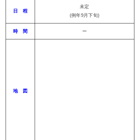
未定
日 程
(例年9月下旬)
時 間
ー
地 図