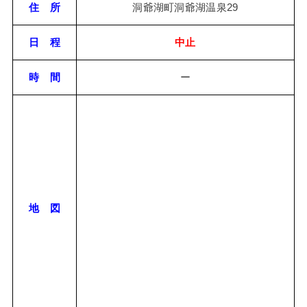
住 所
洞爺湖町洞爺湖温泉29
日 程
中止
時 間
ー
地 図