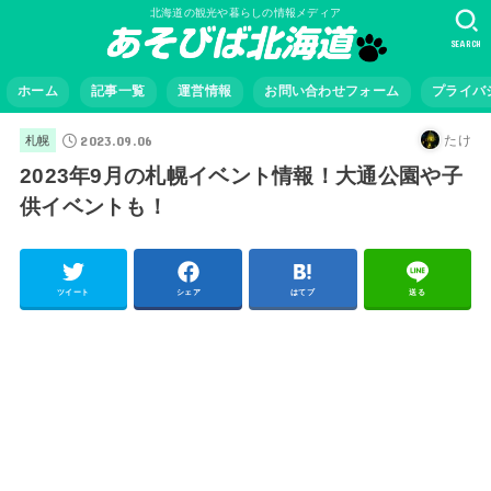
北海道の観光や暮らしの情報メディア
SEARCH
ホーム
記事一覧
運営情報
お問い合わせフォーム
プライバ
2023.09.06
たけ
札幌
2023年9月の札幌イベント情報！大通公園や子
供イベントも！
ツイート
シェア
はてブ
送る