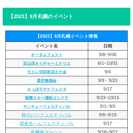
【2023】9月札幌のイベント
【2023】9月札幌イベント情報
イベント名
日程
9/8~9/30
オータムフェスト
6/1~10/31
定山渓ネイチャーミナリエ
9/4
モエレ沼芸術花火大会
9/9・9/23
星空観測会
9/17
さっぽろサケフェスタ
9/23~10/15
国際スキー場秋ゴンドラ
9/1~9/3
サンキューフェスティバル
秋のパンフェスティバル
9/6~9/19
国産生ハムフェスティバル
9/17
札幌南マルシェ
9/16~9/17