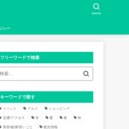
SEARCH
リシー
フリーワードで検索
検
索
:
キーワードで探す
イベント
グルメ
ショッピング
交通/アクセス
冬
夏
春
秋
美容/健康/習いごと
観光情報