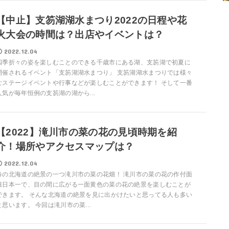
【中止】支笏湖湖水まつり2022の日程や花
火大会の時間は？出店やイベントは？
2022.12.04
四季折々の姿を楽しむことのできる千歳市にある湖、支笏湖で初夏に
開催されるイベント「支笏湖湖水まつり」 支笏湖湖水まつりでは様々
なステージイベントや行事などが楽しむことができます！ そして一番
人気が毎年恒例の支笏湖の湖から...
【2022】滝川市の菜の花の見頃時期を紹
介！場所やアクセスマップは？
2022.12.04
春の北海道の絶景の一つ滝川市の菜の花畑！ 滝川市の菜の花の作付面
積日本一で、目の間に広がる一面黄色の菜の花の絶景を楽しむことが
できます。 そんな北海道の絶景を見に出かけたいと思ってる人も多い
と思います。 今回は滝川市の菜...