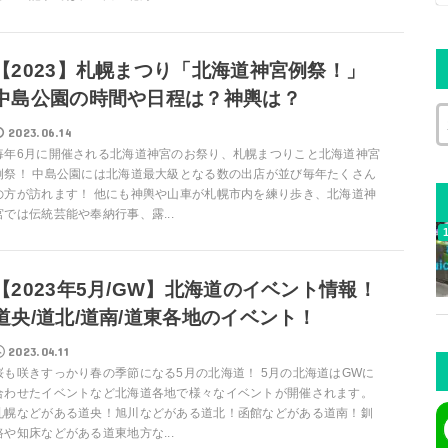
【2023】札幌まつり「北海道神宮例祭！」
中島公園の時間や日程は？神輿は？
2023.06.14
毎年6月に開催される北海道神宮のお祭り、札幌まつりこと北海道神宮
例祭！ 中島公園には北海道最大級となる数の出店が並び毎年たくさん
の方が訪れます！ 他にも神輿や山車が札幌市内を練り歩き、北海道神
宮では伝統芸能や奉納行事、露...
【2023年5月/GW】北海道のイベント情報！
道央/道北/道南/道東各地のイベント！
2023.04.11
桜も咲きすっかり春の季節になる5月の北海道！ 5月の北海道はGWに
合わせたイベントなど北海道各地で様々なイベントが開催されます。
札幌などがある道央！旭川などがある道北！函館などがある道南！釧
路や知床などがある道東地方な...