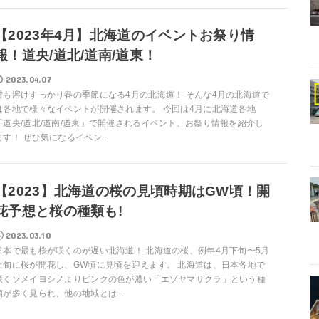
【2023年4月】北海道のイベントお祭り情
報！道央/道北/道南/道東！
2023.04.07
雪も溶けすっかり春の季節になる4月の北海道！ そんな4月の北海道で
は各地で様々なイベントが開催されます。 今回は4月に北海道各地
「道央/道北/道南/道東」で開催されるイベント、お祭り情報を紹介し
ます！ ぜひ気になるイベン...
【2023】北海道の桜の見頃時期はGW頃！開
花予想と桜の種類も!
2023.03.10
日本で最も桜が咲くのが遅い北海道！ 北海道の桜、例年4月下旬〜5月
上旬に桜が開花し、GW頃に見頃を迎えます。 北海道は、日本各地で
咲くソメイヨシノよりピンクの色が濃い「エゾヤマサクラ」という種
類が多く見られ、他の地域とは...