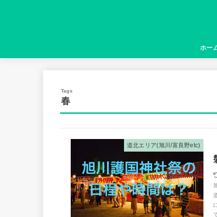
ホー
春
道北エリア(旭川/富良野etc)