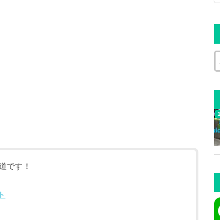
道です！
ト