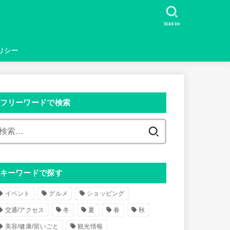
SEARCH
リシー
フリーワードで検索
検
索
:
キーワードで探す
イベント
グルメ
ショッピング
交通/アクセス
冬
夏
春
秋
美容/健康/習いごと
観光情報