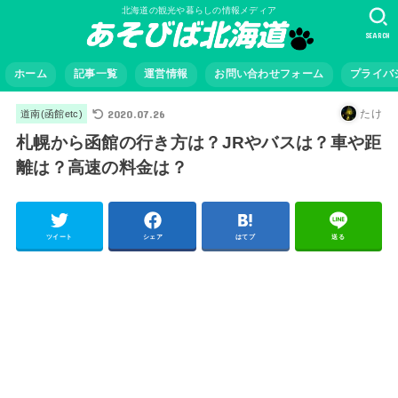
北海道の観光や暮らしの情報メディア
SEARCH
ホーム
記事一覧
運営情報
お問い合わせフォーム
プライバ
2020.07.26
たけ
道南(函館etc)
札幌から函館の行き方は？JRやバスは？車や距
離は？高速の料金は？
ツイート
シェア
はてブ
送る