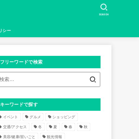
SEARCH
リシー
フリーワードで検索
検
索
:
キーワードで探す
イベント
グルメ
ショッピング
交通/アクセス
冬
夏
春
秋
美容/健康/習いごと
観光情報