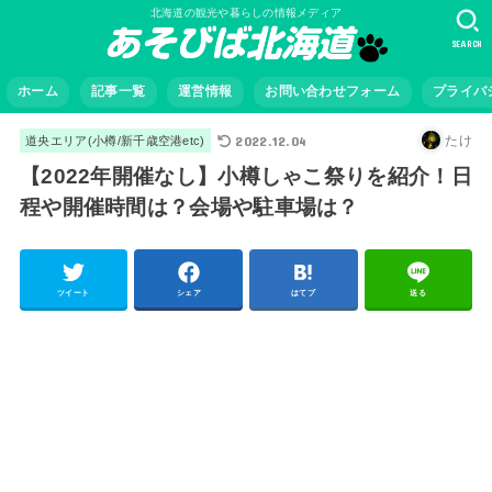
北海道の観光や暮らしの情報メディア
SEARCH
ホーム
記事一覧
運営情報
お問い合わせフォーム
プライバ
2022.12.04
たけ
道央エリア(小樽/新千歳空港etc)
【2022年開催なし】小樽しゃこ祭りを紹介！日
程や開催時間は？会場や駐車場は？
ツイート
シェア
はてブ
送る