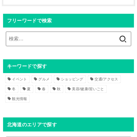
フリーワードで検索
検
索
:
キーワードで探す
イベント
グルメ
ショッピング
交通/アクセス
冬
夏
春
秋
美容/健康/習いごと
観光情報
北海道のエリアで探す