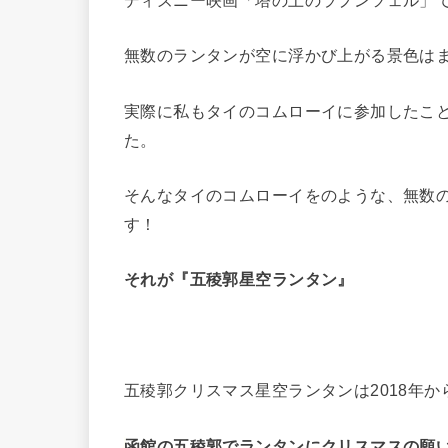
ディズニー映画「塔の上のラプンツェル」
無数のランタンが空に浮かび上がる景色は
実際に私もタイのコムローイに参加したこ
た。
そんなタイのコムローイをのような、無数
す！
それが『五稜郭星空ランタン』
五稜郭クリスマス星空ランタンは2018年
函館の五稜郭でランタンにクリスマスの願