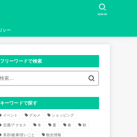
SEARCH
リシー
フリーワードで検索
検
索
:
キーワードで探す
イベント
グルメ
ショッピング
交通/アクセス
冬
夏
春
秋
美容/健康/習いごと
観光情報