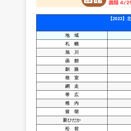
【2023
地 域
札 幌
旭 川
函 館
釧 路
根 室
網 走
帯 広
稚 内
留 萌
新ひだか
松 前