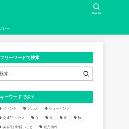
SEARCH
リシー
フリーワードで検索
検
索
:
キーワードで探す
イベント
グルメ
ショッピング
交通/アクセス
冬
夏
春
秋
美容/健康/習いごと
観光情報