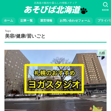
北海道の観光や暮らしの情報メディア
SEARCH
ホーム
記事一覧
運営情報
お問い合わせフォーム
プライバ
美容/健康/習いごと
札幌