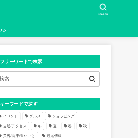
SEARCH
リシー
フリーワードで検索
検
索
:
キーワードで探す
イベント
グルメ
ショッピング
交通/アクセス
冬
夏
春
秋
美容/健康/習いごと
観光情報