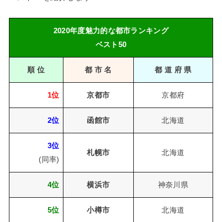
2020年度魅力的な都市ランキング
ベスト50
順 位
都 市 名
都 道 府 県
1位
京都市
京都府
2位
函館市
北海道
3位
札幌市
北海道
(同率)
4位
横浜市
神奈川県
5位
小樽市
北海道