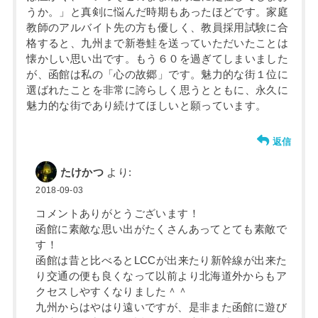
うか。」と真剣に悩んだ時期もあったほどです。家庭
教師のアルバイト先の方も優しく、教員採用試験に合
格すると、九州まで新巻鮭を送っていただいたことは
懐かしい思い出です。もう６０を過ぎてしまいました
が、函館は私の「心の故郷」です。魅力的な街１位に
選ばれたことを非常に誇らしく思うとともに、永久に
魅力的な街であり続けてほしいと願っています。
返信
たけかつ
より:
2018-09-03
コメントありがとうございます！
函館に素敵な思い出がたくさんあってとても素敵で
す！
函館は昔と比べるとLCCが出来たり新幹線が出来た
り交通の便も良くなって以前より北海道外からもア
クセスしやすくなりました＾＾
九州からはやはり遠いですが、是非また函館に遊び