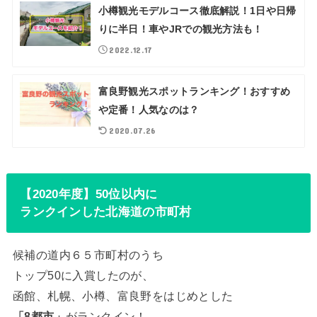
小樽観光モデルコース徹底解説！1日や日帰
りに半日！車やJRでの観光方法も！
2022.12.17
富良野観光スポットランキング！おすすめ
や定番！人気なのは？
2020.07.26
【2020年度】50位以内に
ランクインした北海道の市町村
候補の道内６５市町村のうち
トップ50に入賞したのが、
函館、札幌、小樽、富良野をはじめとした
「8都市」
がランクイン！