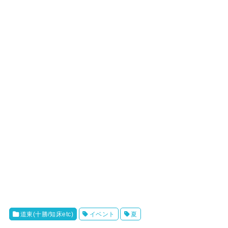
道東(十勝/知床etc)
イベント
夏