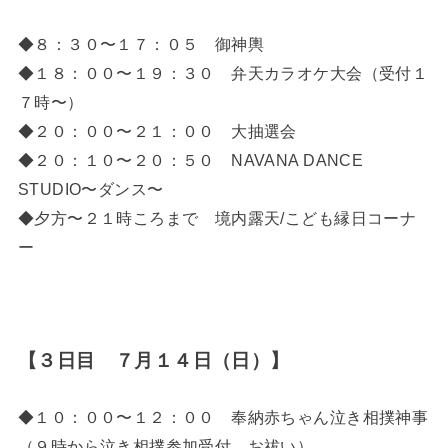
◆８：３０〜１７：０５ 御神輿
◆１８：００〜１９：３０ 弁天カラオケ大会（受付１
７時〜）
◆２０：００〜２１：００ 大抽選会
◆２０：１０〜２０：５０ NAVANA DANCE
STUDIO〜ダンス〜
◆夕方〜２１時ころまで 境内露天/こども縁日コーナ
ー
【３日目 ７月１４日（日）】
◆１０：００〜１２：００ 奉納赤ちゃん泣き相撲神事
（９時から泣き相撲参加受付、お祓い）