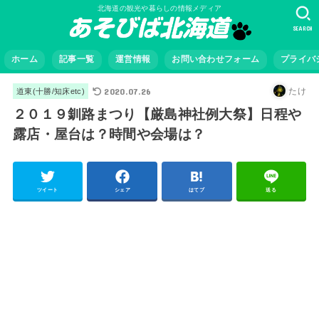
北海道の観光や暮らしの情報メディア
SEARCH
ホーム
記事一覧
運営情報
お問い合わせフォーム
プライバ
2020.07.26
たけ
道東(十勝/知床etc)
２０１９釧路まつり【厳島神社例大祭】日程や
露店・屋台は？時間や会場は？
ツイート
シェア
はてブ
送る