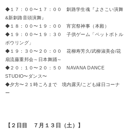
◆１７：００〜１７：００ 釧路学生魂『よさこい演舞
&新釧路音頭演舞』
◆１８：００〜１９：００ 宵宮祭神事（本殿）
◆１９：００〜１９：３０ 子供ゲーム「ペットボトル
ボウリング」
◆１９：３０〜２０：００ 花柳寿芳久/武柳淑美会/花
扇流藤重邦会～日本舞踊～
◆２０：１０〜２０：５０ NAVANA DANCE
STUDIO〜ダンス〜
◆夕方〜２１時ころまで 境内露天/こども縁日コーナ
ー
【２日目 ７月１３日（土）】