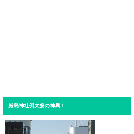
厳島神社例大祭の神輿！