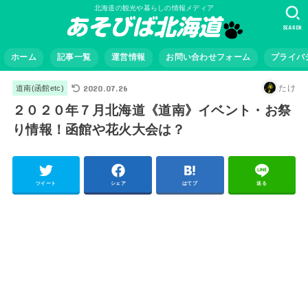
北海道の観光や暮らしの情報メディア
SEARCH
ホーム
記事一覧
運営情報
お問い合わせフォーム
プライバ
2020.07.26
たけ
道南(函館etc)
２０２０年７月北海道《道南》イベント・お祭
り情報！函館や花火大会は？
ツイート
シェア
はてブ
送る