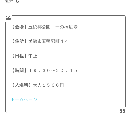
企画も！
【
会場】
五稜郭公園 一の橋広場
【
住所】
函館市五稜郭町４４
【
日程】中止
【
時間】
１９：３０〜２０：４５
【
入場料
】大人１５００円
ホームページ