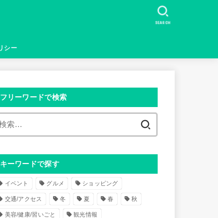
SEARCH
リシー
フリーワードで検索
検
索
:
キーワードで探す
イベント
グルメ
ショッピング
交通/アクセス
冬
夏
春
秋
美容/健康/習いごと
観光情報