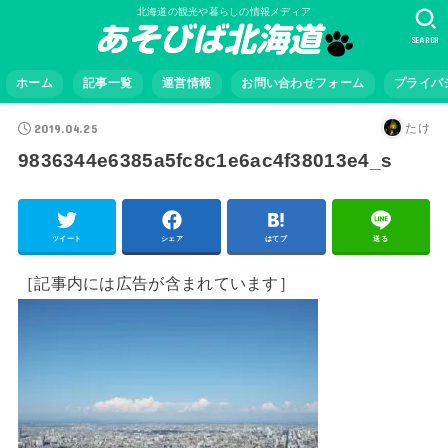
北海道の観光や暮らしの情報メディア
SEARCH
ホーム
記事一覧
運営情報
お問い合わせフォーム
プライバ
2019.04.25
たけ
9836344e6385a5fc8c1e6ac4f38013e4_s
ツイート
シェア
はてブ
送る
［記事内には広告が含まれています］