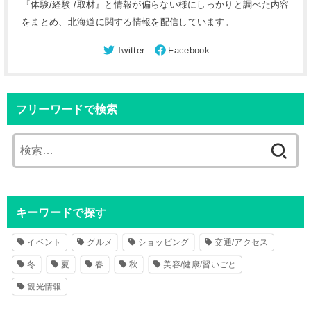
『体験/経験 /取材』と情報が偏らない様にしっかりと調べた内容
をまとめ、北海道に関する情報を配信しています。
フリーワードで検索
検
索
:
キーワードで探す
イベント
グルメ
ショッピング
交通/アクセス
冬
夏
春
秋
美容/健康/習いごと
観光情報