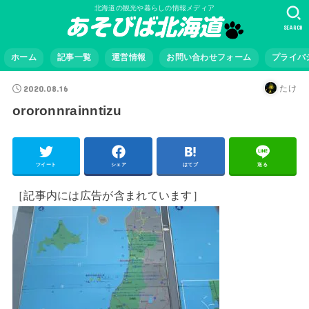
北海道の観光や暮らしの情報メディア
SEARCH
ホーム
記事一覧
運営情報
お問い合わせフォーム
プライバ
2020.08.16
たけ
ororonnrainntizu
ツイート
シェア
はてブ
送る
［記事内には広告が含まれています］