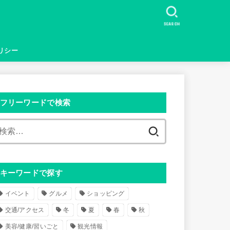
SEARCH
リシー
フリーワードで検索
検
索
:
キーワードで探す
イベント
グルメ
ショッピング
交通/アクセス
冬
夏
春
秋
美容/健康/習いごと
観光情報