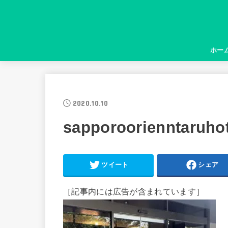
ホー
2020.10.10
sapporoorienntaruho
ツイート
シェア
［記事内には広告が含まれています］