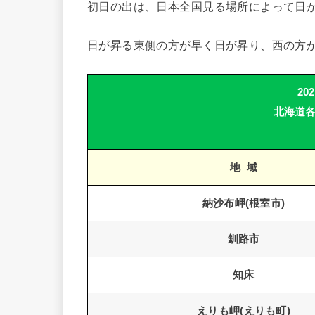
初日の出は、日本全国見る場所によって日
日が昇る東側の方が早く日が昇り、西の方
20
北海道
地 域
納沙布岬(根室市)
釧路市
知床
えりも岬(えりも町)