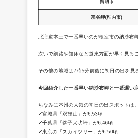
留萌市
宗谷岬(稚内市)
北海道本土で一番早いのが根室市の納沙布
次いで釧路や知床など道東方面が早く見る
その他の地域は7時5分前後に初日の出を見
今回紹介した一番早い納沙布岬と一番遅い宗
ちなみに本州の人気の初日の出スポットは
✔︎宮城県「双観山」が6:53頃
✔︎千葉県「銚子犬吠埼」が6:46頃
✔︎東京の「スカイツリー」が6:50頃