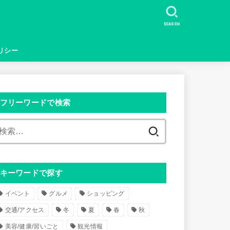
SEARCH
リシー
フリーワードで検索
検
索
:
キーワードで探す
イベント
グルメ
ショッピング
交通/アクセス
冬
夏
春
秋
美容/健康/習いごと
観光情報