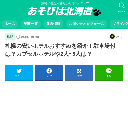
北海道の観光や暮らしの情報メディア
SEARCH
ホーム
記事一覧
運営情報
お問い合わせフォーム
プライバ
2020.10.10
たけ
札幌
札幌の安いホテルおすすめを紹介！駐車場付
は？カプセルホテルや2人~3人は？
ツイート
シェア
はてブ
送る