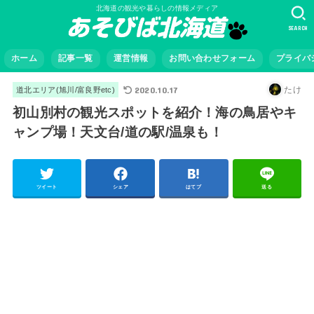
北海道の観光や暮らしの情報メディア
SEARCH
ホーム
記事一覧
運営情報
お問い合わせフォーム
プライバ
2020.10.17
たけ
道北エリア(旭川/富良野etc)
初山別村の観光スポットを紹介！海の鳥居やキ
ャンプ場！天文台/道の駅/温泉も！
ツイート
シェア
はてブ
送る