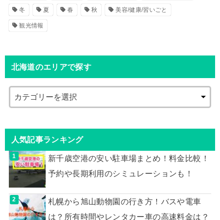
冬
夏
春
秋
美容/健康/習いごと
観光情報
北海道のエリアで探す
人気記事ランキング
新千歳空港の安い駐車場まとめ！料金比較！
予約や長期利用のシミュレーションも！
札幌から旭山動物園の行き方！バスや電車
は？所有時間やレンタカー車の高速料金は？