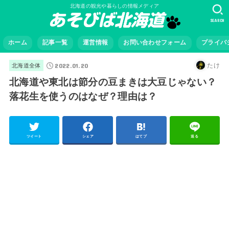
北海道の観光や暮らしの情報メディア
SEARCH
ホーム
記事一覧
運営情報
お問い合わせフォーム
プライバ
2022.01.20
たけ
北海道全体
北海道や東北は節分の豆まきは大豆じゃない？
落花生を使うのはなぜ？理由は？
ツイート
シェア
はてブ
送る