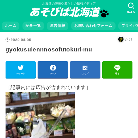
北海道の観光や暮らしの情報メディア
SEARCH
ホーム
記事一覧
運営情報
お問い合わせフォーム
プライバ
2020.08.05
たけ
gyokusuiennnosofutokuri-mu
ツイート
シェア
はてブ
送る
［記事内には広告が含まれています］