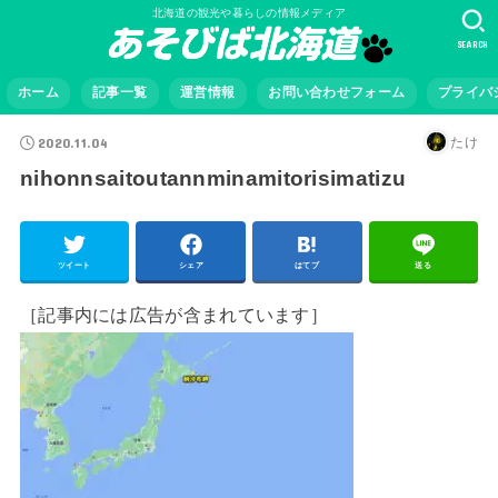
北海道の観光や暮らしの情報メディア
SEARCH
ホーム
記事一覧
運営情報
お問い合わせフォーム
プライバ
2020.11.04
たけ
nihonnsaitoutannminamitorisimatizu
ツイート
シェア
はてブ
送る
［記事内には広告が含まれています］