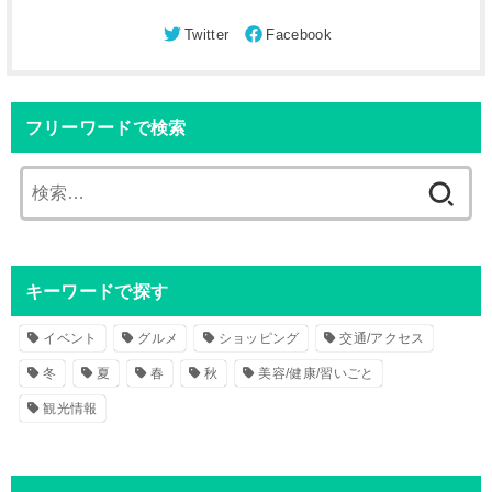
フリーワードで検索
検
索
:
キーワードで探す
イベント
グルメ
ショッピング
交通/アクセス
冬
夏
春
秋
美容/健康/習いごと
観光情報