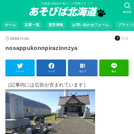
北海道の観光や暮らしの情報メディア
SEARCH
ホーム
記事一覧
運営情報
お問い合わせフォーム
プライバ
2020.11.05
たけ
nosappukonnpirazinnzya
ツイート
シェア
はてブ
送る
［記事内には広告が含まれています］