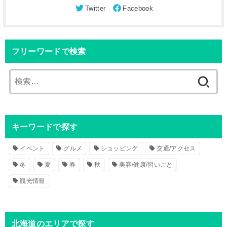
フリーワードで検索
検
索
:
キーワードで探す
イベント
グルメ
ショッピング
交通/アクセス
冬
夏
春
秋
美容/健康/習いごと
観光情報
北海道のエリアで探す