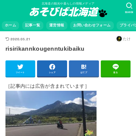
北海道の観光や暮らしの情報メディア
SEARCH
ホーム
記事一覧
運営情報
お問い合わせフォーム
プライバ
2020.05.21
たけ
risirikannkougenntukibaiku
ツイート
シェア
はてブ
送る
［記事内には広告が含まれています］