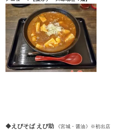
◆
えびそば えび助
《宮城・醤油》※初出店