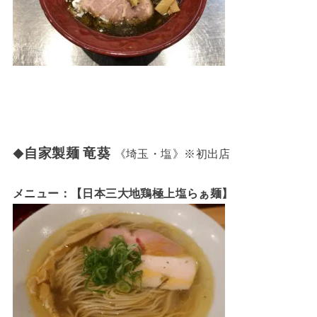
自家製麺 竜葵
◆
《埼玉・塩》※初出店
メニュー：【日本三大地鶏極上塩らぁ麺】