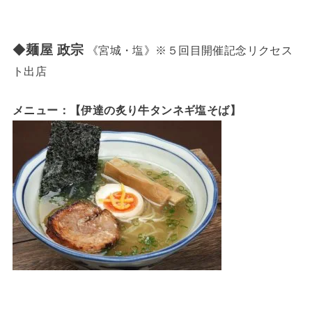
◆
麺屋 政宗
《宮城・塩》※５回目開催記念リクセス
ト出店
メニュー：【伊達の炙り牛タンネギ塩そば】