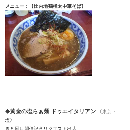
メニュー：【比内地鶏極太中華そば】
黄金の塩らぁ麺 ドゥエイタリアン
◆
《東京・
塩》
※５回目開催記念リクエスト出店