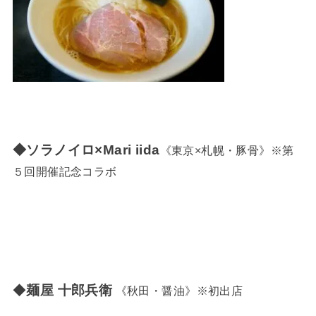
◆ソラノイロ×Mari iida
《東京×札幌・豚骨》※第
５回開催記念コラボ
◆
麺屋 十郎兵衛
《秋田・醤油》※初出店