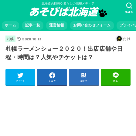
北海道の観光や暮らしの情報メディア
SEARCH
ホーム
記事一覧
運営情報
お問い合わせフォーム
プライバ
2020.10.13
たけ
札幌
札幌ラーメンショー２０２０！出店店舗や日
程・時間は？人気やチケットは？
ツイート
シェア
はてブ
送る