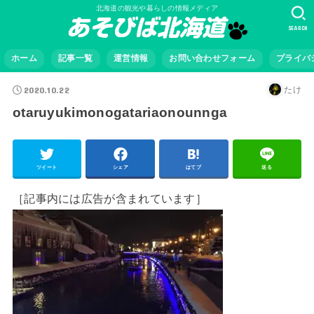
北海道の観光や暮らしの情報メディア
SEARCH
ホーム
記事一覧
運営情報
お問い合わせフォーム
プライバ
2020.10.22
たけ
otaruyukimonogatariaonounnga
ツイート
シェア
はてブ
送る
［記事内には広告が含まれています］