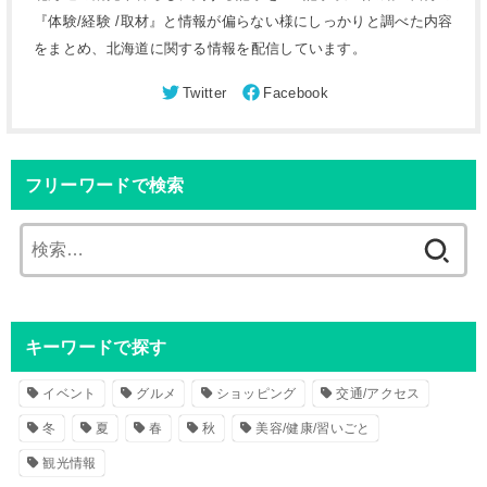
『体験/経験 /取材』と情報が偏らない様にしっかりと調べた内容
をまとめ、北海道に関する情報を配信しています。
フリーワードで検索
検
索
:
キーワードで探す
イベント
グルメ
ショッピング
交通/アクセス
冬
夏
春
秋
美容/健康/習いごと
観光情報