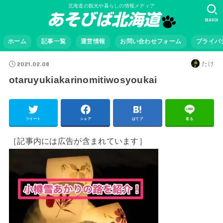
北海道の観光や暮らしの情報メディア
SEARCH
ホーム
記事一覧
運営情報
お問い合わせフォーム
プライバ
2021.02.08
たけ
otaruyukiakarinomitiwosyoukai
ツイート
シェア
はてブ
送る
［記事内には広告が含まれています］