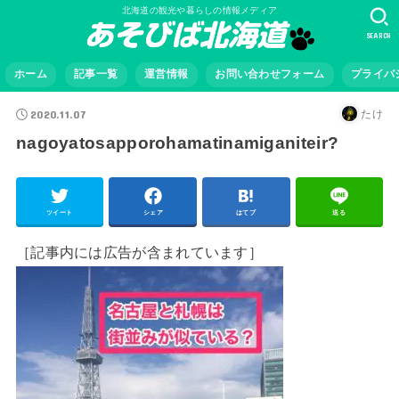
北海道の観光や暮らしの情報メディア
SEARCH
ホーム
記事一覧
運営情報
お問い合わせフォーム
プライバ
2020.11.07
たけ
nagoyatosapporohamatinamiganiteir?
ツイート
シェア
はてブ
送る
［記事内には広告が含まれています］