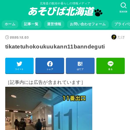
北海道の観光や暮らしの情報メディア
SEARCH
ホーム
記事一覧
運営情報
お問い合わせフォーム
プライバ
2020.12.03
たけ
tikatetuhokoukuukann11banndeguti
ツイート
シェア
はてブ
送る
［記事内には広告が含まれています］