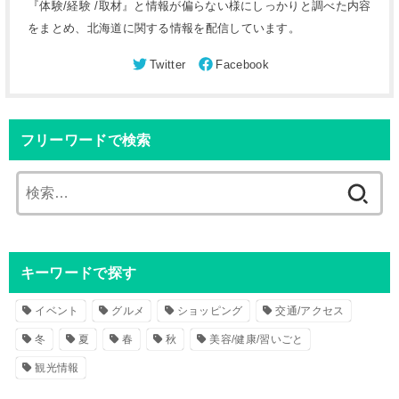
『体験/経験 /取材』と情報が偏らない様にしっかりと調べた内容
をまとめ、北海道に関する情報を配信しています。
フリーワードで検索
検
索
:
キーワードで探す
イベント
グルメ
ショッピング
交通/アクセス
冬
夏
春
秋
美容/健康/習いごと
観光情報