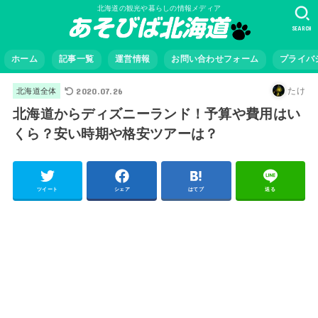
北海道の観光や暮らしの情報メディア
SEARCH
ホーム
記事一覧
運営情報
お問い合わせフォーム
プライバ
2020.07.26
たけ
北海道全体
北海道からディズニーランド！予算や費用はい
くら？安い時期や格安ツアーは？
ツイート
シェア
はてブ
送る