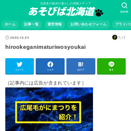
北海道の観光や暮らしの情報メディア
SEARCH
ホーム
記事一覧
運営情報
お問い合わせフォーム
プライバ
2020.10.29
たけ
hirookeganimaturiwosyoukai
ツイート
シェア
はてブ
送る
［記事内には広告が含まれています］