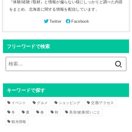
『体験/経験 /取材』と情報が偏らない様にしっかりと調べた内容
をまとめ、北海道に関する情報を配信しています。
フリーワードで検索
検
索
:
キーワードで探す
イベント
グルメ
ショッピング
交通/アクセス
冬
夏
春
秋
美容/健康/習いごと
観光情報