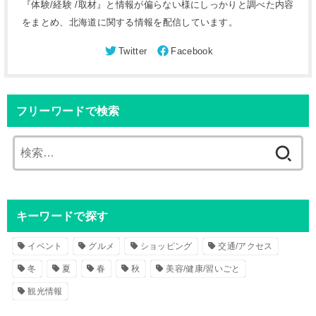
『体験/経験 /取材』と情報が偏らない様にしっかりと調べた内容
をまとめ、北海道に関する情報を配信しています。
フリーワードで検索
検
索
:
キーワードで探す
イベント
グルメ
ショッピング
交通/アクセス
冬
夏
春
秋
美容/健康/習いごと
観光情報