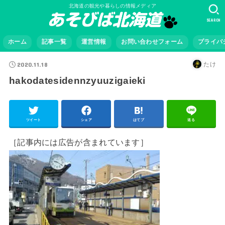
北海道の観光や暮らしの情報メディア
SEARCH
ホーム
記事一覧
運営情報
お問い合わせフォーム
プライバ
2020.11.18
たけ
hakodatesidennzyuuzigaieki
ツイート
シェア
はてブ
送る
［記事内には広告が含まれています］