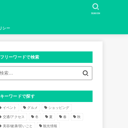
SEARCH
リシー
フリーワードで検索
検
索
:
キーワードで探す
イベント
グルメ
ショッピング
交通/アクセス
冬
夏
春
秋
美容/健康/習いごと
観光情報