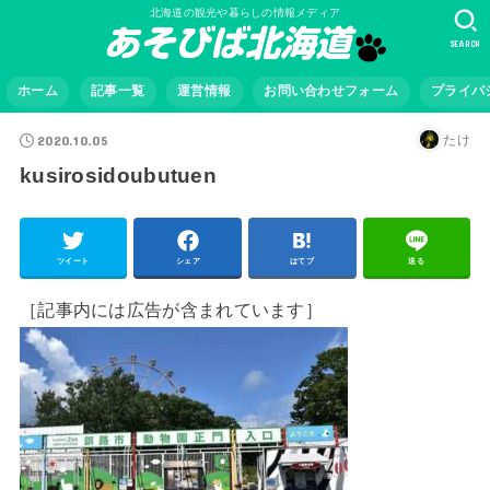
北海道の観光や暮らしの情報メディア
SEARCH
ホーム
記事一覧
運営情報
お問い合わせフォーム
プライバ
2020.10.05
たけ
kusirosidoubutuen
ツイート
シェア
はてブ
送る
［記事内には広告が含まれています］