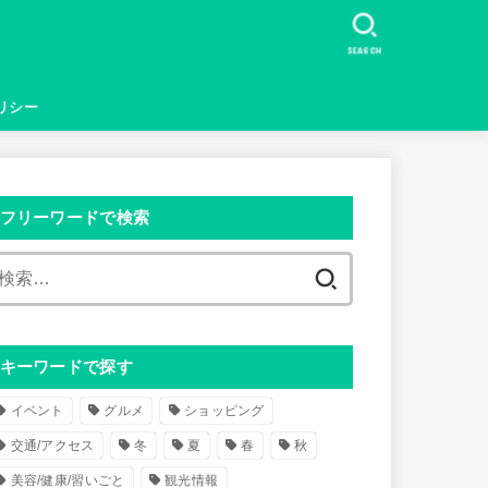
SEARCH
リシー
フリーワードで検索
検
索
:
キーワードで探す
イベント
グルメ
ショッピング
交通/アクセス
冬
夏
春
秋
美容/健康/習いごと
観光情報