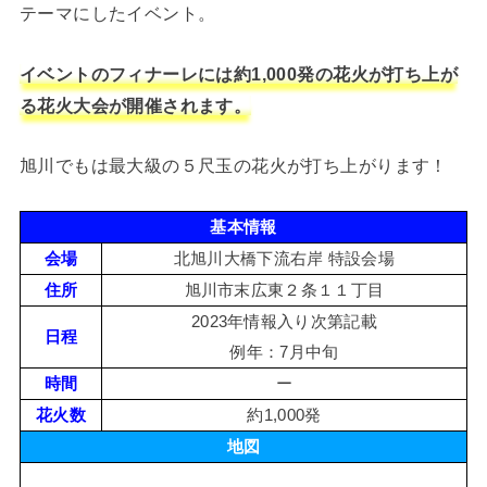
テーマにしたイベント。
イベントのフィナーレには約1,000発の花火が打ち上が
る花火大会が開催されます。
旭川でもは最大級の５尺玉の花火が打ち上がります！
基本情報
会場
北旭川大橋下流右岸 特設会場
住所
旭川市末広東２条１１丁目
2023年情報入り次第記載
日程
例年：7月中旬
時間
ー
花火数
約1,000発
地図