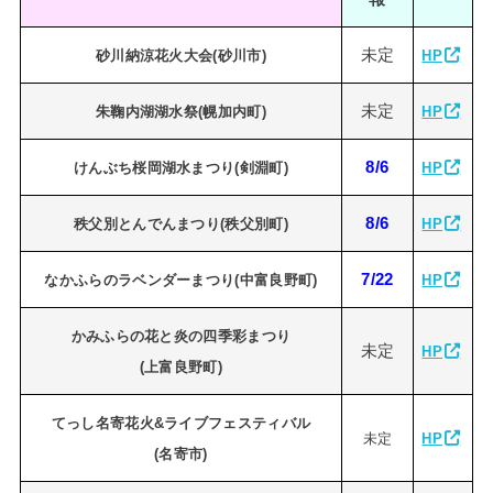
未定
砂川納涼花火大会(砂川市)
HP
未定
朱鞠内湖湖水祭(幌加内町)
HP
8/6
けんぶち桜岡湖水まつり(剣淵町)
HP
8/6
秩父別とんでんまつり(秩父別町)
HP
7/22
なかふらのラベンダーまつり(中富良野町)
HP
かみふらの花と炎の四季彩まつり
未定
HP
(上富良野町)
てっし名寄花火&ライブフェスティバル
未定
HP
(名寄市)