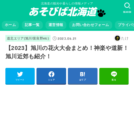
北海道の観光や暮らしの情報メディア
SEARCH
ホーム
記事一覧
運営情報
お問い合わせフォーム
プライバ
2023.06.21
たけ
道北エリア(旭川/富良野etc)
【2023】旭川の花火大会まとめ！神楽や道新！
旭川近郊も紹介！
ツイート
シェア
はてブ
送る