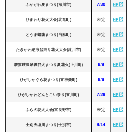
7/30
ふかがわ夏まつり(深川市)
HP
未定
ひまわり花火大会(北竜町)
HP
未定
とうま蟠龍まつり(当麻町)
H
P
未定
たきかわ納涼盆踊り花火大会(滝川市)
HP
8/9
層雲峡温泉峡谷火まつり夏花火(上川町)
HP
8/6
ひがしかぐら花まつり(東神楽町)
HP
7/29
ひがしかわどんとこい祭り(東川町)
HP
未定
ふらの花火大会(富良野市)
HP
8/14
士別天塩川まつり(士別市)
HP