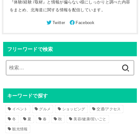
『体験/経験 /取材』と情報が偏らない様にしっかりと調べた内容
をまとめ、北海道に関する情報を配信しています。
フリーワードで検索
検
索
:
キーワードで探す
イベント
グルメ
ショッピング
交通/アクセス
冬
夏
春
秋
美容/健康/習いごと
観光情報