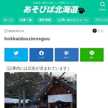
北海道の観光や暮らしの情報メディア
SEARCH
ホーム
記事一覧
運営情報
お問い合わせフォーム
プライバ
2020.09.14
たけ
hokkaidouzinnsguu
ツイート
シェア
はてブ
送る
［記事内には広告が含まれています］