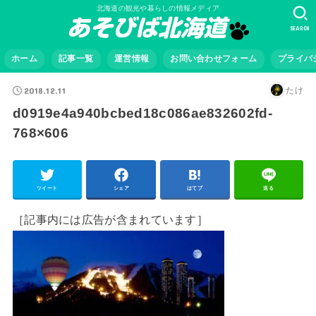
北海道の観光や暮らしの情報メディア
SEARCH
ホーム
記事一覧
運営情報
お問い合わせフォーム
プライバ
2018.12.11
たけ
d0919e4a940bcbed18c086ae832602fd-
768×606
ツイート
シェア
はてブ
送る
［記事内には広告が含まれています］