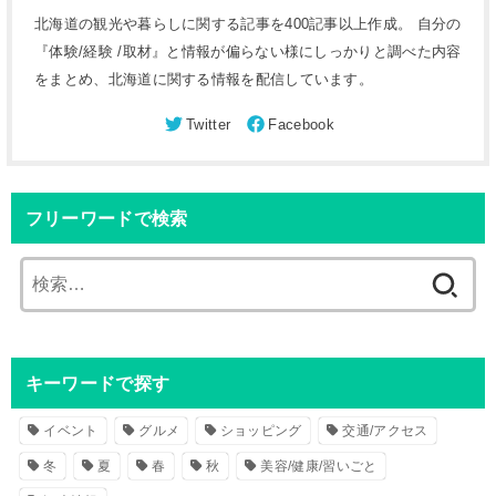
北海道の観光や暮らしに関する記事を400記事以上作成。 自分の
『体験/経験 /取材』と情報が偏らない様にしっかりと調べた内容
をまとめ、北海道に関する情報を配信しています。
フリーワードで検索
検
索
:
キーワードで探す
イベント
グルメ
ショッピング
交通/アクセス
冬
夏
春
秋
美容/健康/習いごと