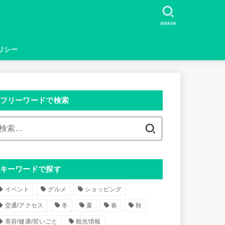
SEARCH
リシー
フリーワードで検索
検
索
:
キーワードで探す
イベント
グルメ
ショッピング
交通/アクセス
冬
夏
春
秋
美容/健康/習いごと
観光情報