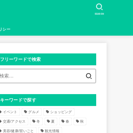
SEARCH
リシー
フリーワードで検索
検
索
:
キーワードで探す
イベント
グルメ
ショッピング
交通/アクセス
冬
夏
春
秋
美容/健康/習いごと
観光情報