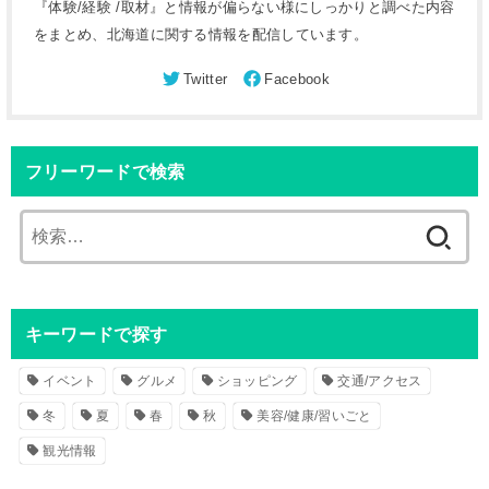
『体験/経験 /取材』と情報が偏らない様にしっかりと調べた内容
をまとめ、北海道に関する情報を配信しています。
フリーワードで検索
検
索
:
キーワードで探す
イベント
グルメ
ショッピング
交通/アクセス
冬
夏
春
秋
美容/健康/習いごと
観光情報