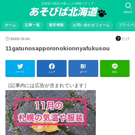
北海道の観光や暮らしの情報メディア
SEARCH
ホーム
記事一覧
運営情報
お問い合わせフォーム
プライバ
2020.10.04
たけ
11gatunosapporonokionnyafukusou
ツイート
シェア
はてブ
送る
［記事内には広告が含まれています］