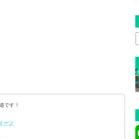
道です！
イーツ