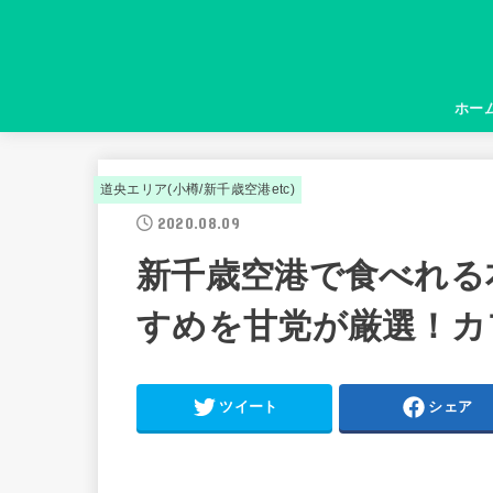
ホー
道央エリア(小樽/新千歳空港etc)
2020.08.09
新千歳空港で食べれる
すめを甘党が厳選！カ
ツイート
シェア