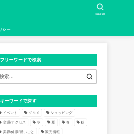
SEARCH
リシー
フリーワードで検索
検
索
:
キーワードで探す
イベント
グルメ
ショッピング
交通/アクセス
冬
夏
春
秋
美容/健康/習いごと
観光情報