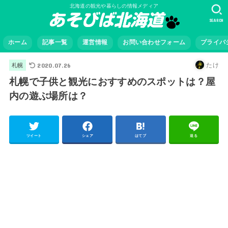
北海道の観光や暮らしの情報メディア
SEARCH
ホーム
記事一覧
運営情報
お問い合わせフォーム
プライバ
2020.07.26
たけ
札幌
札幌で子供と観光におすすめのスポットは？屋
内の遊ぶ場所は？
ツイート
シェア
はてブ
送る