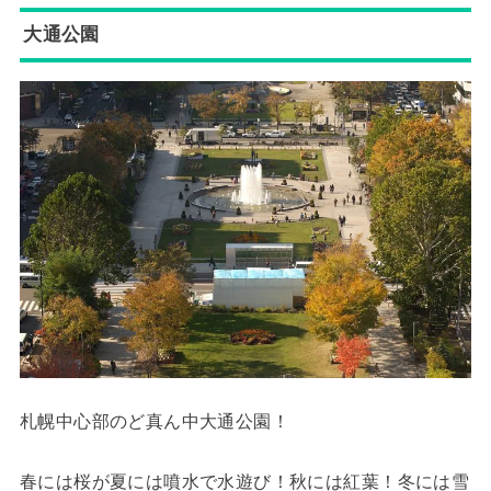
大通公園
札幌中心部のど真ん中大通公園！
春には桜が夏には噴水で水遊び！秋には紅葉！冬には雪