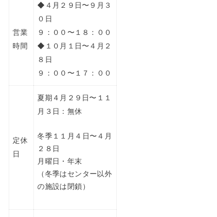
◆４月２９日〜９月３
０日
営業
９：００〜１８：００
時間
◆１０月１日〜４月２
８日
９：００〜１７：００
夏期４月２９日〜１１
月３日：無休
冬季１１月４日〜４月
定休
２８日
日
月曜日・年末
（冬季はセンター以外
の施設は閉鎖）