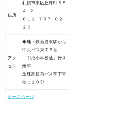
札幌市東区丘珠町５８
４−２
住所
０１１−７８７−０２
２３
◆地下鉄新道東駅から
中央バス東７６番
アク
「中沼小学校通」行き
セス
乗車
丘珠高校前バス亭下車
徒歩１０分
ホームページ