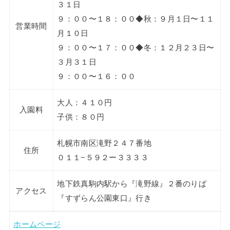
３１日
９：００〜１８：００◆秋：９月１日〜１１
営業時間
月１０日
９：００〜１７：００◆冬：１２月２３日〜
３月３１日
９：００〜１６：００
大人：４１０円
入園料
子供：８０円
札幌市南区滝野２４７番地
住所
０１１−５９２ー３３３３
地下鉄真駒内駅から『滝野線』２番のりば
アクセス
『すずらん公園東口』行き
ホームページ