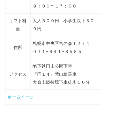
９：００〜１７：００
リフト料
大人５００円 小学生以下３０
金
０円
札幌市中央区宮の森１２７４
住所
０１１−６４１−８５８５
地下鉄円山公園下車
アクセス
『円１４』荒山線乗車
大倉山競技場下車徒歩１０分
ホームページ