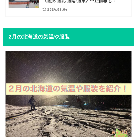
《道央/道北/道南/道東》中止情報も！
2024.02.04
2月の北海道の気温や服装