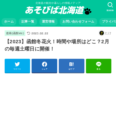
北海道の観光や暮らしの情報メディア
SEARCH
ホーム
記事一覧
運営情報
お問い合わせフォーム
プライバ
2023.02.22
たけ
道南(函館etc)
【2023】函館冬花火！時間や場所はどこ？2月
の毎週土曜日に開催！
ツイート
シェア
はてブ
送る