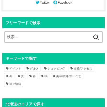
フリーワードで検索
検
索
:
キーワードで探す
イベント
グルメ
ショッピング
交通/アクセス
冬
夏
春
秋
美容/健康/習いごと
観光情報
北海道のエリアで探す