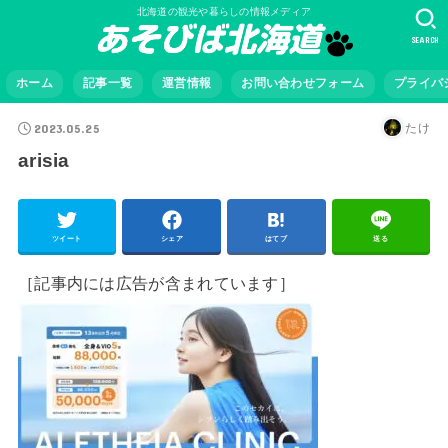
北海道の観光や暮らしの情報メディア
SEARCH
ホーム
記事一覧
運営情報
お問い合わせフォーム
プライバ
2023.05.25
たけ
arisia
ツイート
シェア
はてブ
送る
［記事内には広告が含まれています］