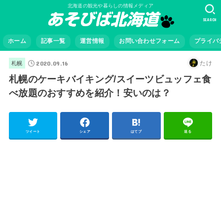
北海道の観光や暮らしの情報メディア
SEARCH
ホーム
記事一覧
運営情報
お問い合わせフォーム
プライバ
2020.09.16
たけ
札幌
札幌のケーキバイキング/スイーツビュッフェ食
べ放題のおすすめを紹介！安いのは？
ツイート
シェア
はてブ
送る