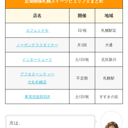
定期開催札幌スイーツビュッフェまとめ
店名
開催
地域
カフェミナモ
日/祝
札幌駅近
ノーザンテラスダイナー
月1回
大通
インターリュード
土/日/祝
北区新川
アフタヌーンティー
不定期
札幌駅
大丸札幌店
果実倶楽部818
土/日/祝
すすきの近
次は、